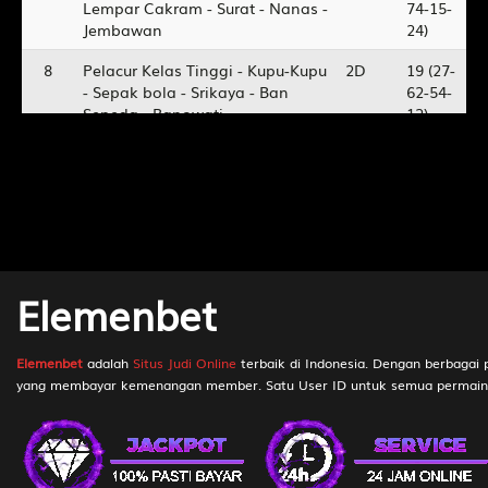
Lempar Cakram - Surat - Nanas -
74-15-
Jembawan
24)
8
Pelacur Kelas Tinggi - Kupu-Kupu
2D
19 (27-
- Sepak bola - Srikaya - Ban
62-54-
Sepeda - Banowati
12)
9
Istri Sejati - Lalat - Volley
2D
20 (06-
Ball,Voli - Palu - Ban Mobil -
72-19-
Setiawati
22)
10
Peti Mati - Capung - Tenis -
2D
22 (21-
Terong - Harmonika - Arjuna
70-50-
dan Sembadra
20)
Elemenbet
11
Raja - Naga - Hockey -
2D
26 (31-
Ganggang - Mesin Jahit - Samiaji
90-80-
Elemenbet
adalah
Situs Judi Online
terbaik di Indonesia. Dengan berbagai 
40)
yang membayar kemenangan member. Satu User ID untuk semua permain
12
Wanita Cantik - Kura-Kura - Bola
2D
27 (19-
Sodok - Sabun Bubuk - Otak -
61-06-
Dewi Supraba
11)