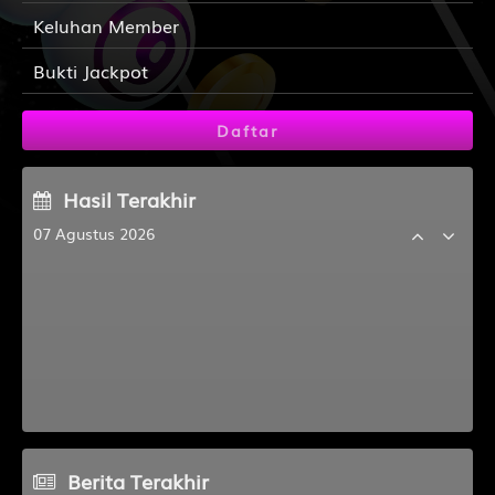
Keluhan Member
Bukti Jackpot
Daftar
Hasil Terakhir
07 Agustus 2026
SINGAPORE
0715
HONGKONG
1083
NEWJERSEYMID
2705
KENTUCKYMID
5989
Berita Terakhir